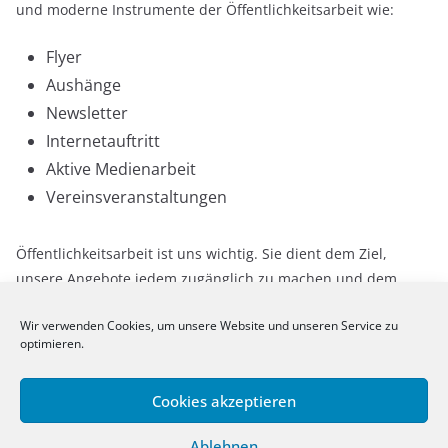
und moderne Instrumente der Öffentlichkeitsarbeit wie:
Flyer
Aushänge
Newsletter
Internetauftritt
Aktive Medienarbeit
Vereinsveranstaltungen
Öffentlichkeitsarbeit ist uns wichtig. Sie dient dem Ziel,
unsere Angebote jedem zugänglich zu machen und dem
Einzelnen die positiven Werte des Sports zu vermitteln. Unser
Wir verwenden Cookies, um unsere Website und unseren Service zu
Ziel ist eine vertrauensvolle und konstruktive Kommunikation
optimieren.
und Zusammenarbeit mit Verantwortlichen aus Politik,
Verwaltung, Wirtschaft und den Medien.
Cookies akzeptieren
Ablehnen