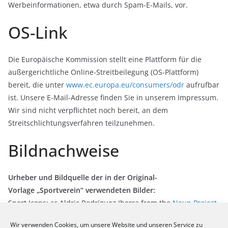
Werbeinformationen, etwa durch Spam-E-Mails, vor.
OS-Link
Die Europäische Kommission stellt eine Plattform für die
außergerichtliche Online-Streitbeilegung (OS-Plattform)
bereit, die unter
www.ec.europa.eu/consumers/odr
aufrufbar
ist. Unsere E-Mail-Adresse finden Sie in unserem Impressum.
Wir sind nicht verpflichtet noch bereit, an dem
Streitschlichtungsverfahren teilzunehmen.
Bildnachweise
Urheber und Bildquelle der in der Original-
Vorlage „Sportverein“ verwendeten Bilder:
Sport Icons: cc Aldric Rodríguez Iborra from the
Noun Project
Wir verwenden Cookies, um unsere Website und unseren Service zu
Weitere Bilder:
Sportbad am Thurmfeld, Kosten- und